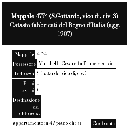
Mappale 4774 (S.Gottardo, vico di, civ. 3)
Catasto fabbricati del Regno d'Italia (agg.
1907)
4774
Mappale
Marchelli, Cesare fu Francesco; zio
Possessore
S.Gottardo, vico di, civ. 3
Indirizzo
1
Piani
6
e vani
Destinazione
del
fabbricato
appartamento in 4? piano che si
Confronto