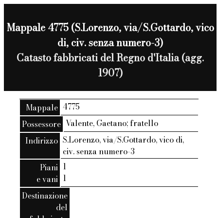
Mappale 4775 (S.Lorenzo, via/S.Gottardo, vico
di, civ. senza numero-3)
Catasto fabbricati del Regno d'Italia (agg.
1907)
4775
Mappale
Valente, Gaetano; fratello
Possessore
S.Lorenzo, via/S.Gottardo, vico di,
Indirizzo
civ. senza numero-3
1
Piani
1
e vani
Destinazione
del