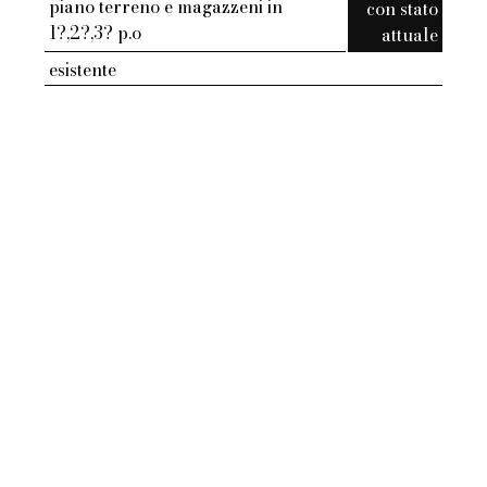
piano terreno e magazzeni in
con stato
1?,2?,3? p.o
attuale
esistente