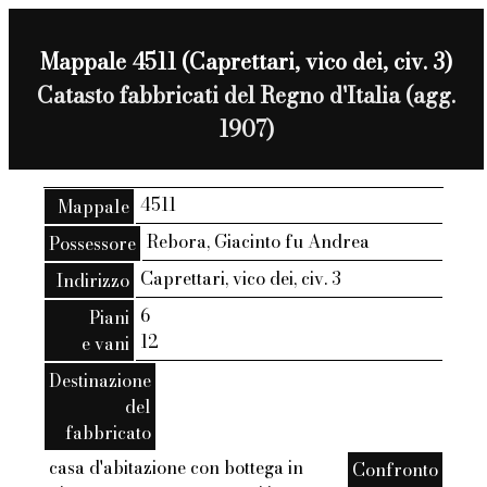
Mappale 4511 (Caprettari, vico dei, civ. 3)
Catasto fabbricati del Regno d'Italia (agg.
1907)
4511
Mappale
Rebora, Giacinto fu Andrea
Possessore
Caprettari, vico dei, civ. 3
Indirizzo
6
Piani
12
e vani
Destinazione
del
fabbricato
casa d'abitazione con bottega in
Confronto