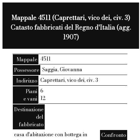
Mappale 4511 (Caprettari, vico dei, civ. 3)
Catasto fabbricati del Regno d'Italia (agg.
1907)
4511
Mappale
Saggia, Giovanna
Possessore
Caprettari, vico dei, civ. 3
Indirizzo
6
Piani
12
e vani
Destinazione
del
fabbricato
casa d'abitazione con bottega in
Confronto