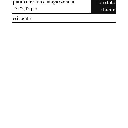
piano terreno e magazzeni in
con stato
1?,2?,3? p.o
attuale
esistente