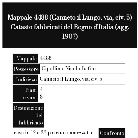
Mappale 4488 (Canneto il Lungo, via, civ. 5)
Catasto fabbricati del Regno d'Italia (agg.
1907)
4488
Mappale
Cipollina, Nicolo fu Gio
Possessore
Canneto il Lungo, via, civ. 5
Indirizzo
4
Piani
8
e vani
Destinazione
del
fabbricato
casa in 1? e 2? p.o con ammezzati e
Confronto