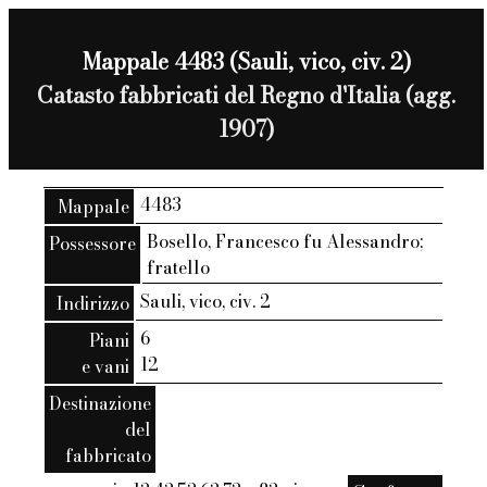
Mappale 4483 (Sauli, vico, civ. 2)
Catasto fabbricati del Regno d'Italia (agg.
1907)
4483
Mappale
Bosello, Francesco fu Alessandro;
Possessore
fratello
Sauli, vico, civ. 2
Indirizzo
6
Piani
12
e vani
Destinazione
del
fabbricato