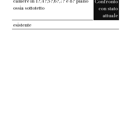
camere in 1?,4?,5?,6?,7? e 8? piano
Confronto
ossia sottotetto
con stato
attuale
esistente