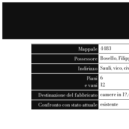
4483
Mappale
Bosello, Fili
Possessore
Sauli, vico, ci
Indirizzo
6
Piani
12
e vani
camere in 1?,4
Destinazione del fabbricato
esistente
Confronto con stato attuale