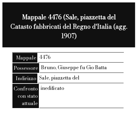
Mappale 4476 (Sale, piazzetta del
Catasto fabbricati del Regno d'Italia (agg.
1907)
4476
Mappale
Bruno, Giuseppe fu Gio Batta
Possessore
Sale, piazzetta del
Indirizzo
inedificato
Confronto
con stato
attuale