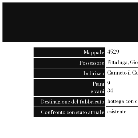
4529
Mappale
Pittaluga, Gi
Possessore
Canneto il Cur
Indirizzo
9
Piani
34
e vani
bottega con c
Destinazione del fabbricato
esistente
Confronto con stato attuale