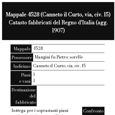
Mappale 4528 (Canneto il Curto, via, civ. 15)
Catasto fabbricati del Regno d'Italia (agg.
1907)
4528
Mappale
Mangini fu Pietro; sorelle
Possessore
Canneto il Curto, via, civ. 15
Indirizzo
1
Piani
1
e vani
Destinazione
del
fabbricato
bottega per i soprastanti piani
Confronto