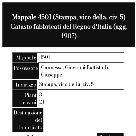
Mappale 4501 (Stampa, vico della, civ. 5)
Catasto fabbricati del Regno d'Italia (agg.
1907)
4501
Mappale
Cannessa, Giovanni Battista fu
Possessore
Giuseppe
Stampa, vico della, civ. 5
Indirizzo
8
Piani
21
e vani
Destinazione
del
fabbricato