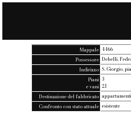
4466
Mappale
Debelli, Feder
Possessore
S. Giorgio, pi
Indirizzo
3
Piani
21
e vani
appartamenti 
Destinazione del fabbricato
esistente
Confronto con stato attuale