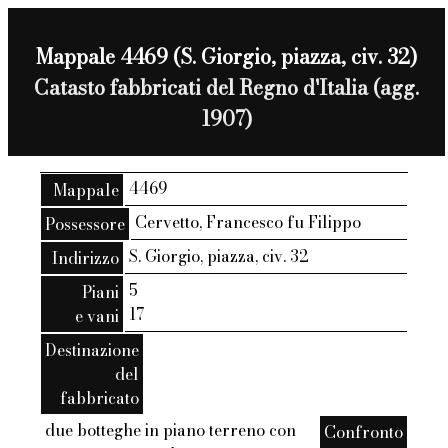
Mappale 4469 (S. Giorgio, piazza, civ. 32)
Catasto fabbricati del Regno d'Italia (agg.
1907)
4469
Mappale
Cervetto, Francesco fu Filippo
Possessore
S. Giorgio, piazza, civ. 32
Indirizzo
5
Piani
17
e vani
Destinazione
del
fabbricato
due botteghe in piano terreno con
Confronto