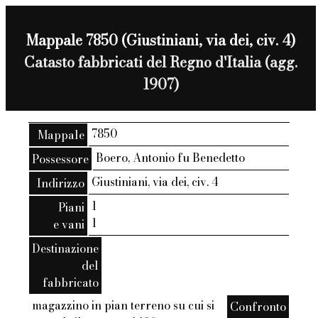
Mappale 7850 (Giustiniani, via dei, civ. 4)
Catasto fabbricati del Regno d'Italia (agg.
1907)
7850
Mappale
Boero, Antonio fu Benedetto
Possessore
Giustiniani, via dei, civ. 4
Indirizzo
1
Piani
1
e vani
Destinazione
del
fabbricato
magazzino in pian terreno su cui si
Confronto