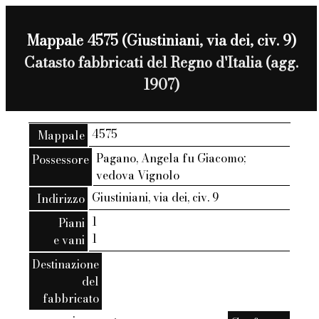
Mappale 4575 (Giustiniani, via dei, civ. 9)
Catasto fabbricati del Regno d'Italia (agg.
1907)
4575
Mappale
Pagano, Angela fu Giacomo;
Possessore
vedova Vignolo
Giustiniani, via dei, civ. 9
Indirizzo
1
Piani
1
e vani
Destinazione
del
fabbricato