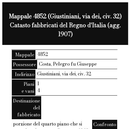
Mappale 4852 (Giustiniani, via dei, civ. 32)
Catasto fabbricati del Regno d'Italia (agg.
1907)
4852
Mappale
Costa, Pelegro fu Giuseppe
Possessore
Giustiniani, via dei, civ. 32
Indirizzo
1
Piani
4
e vani
Destinazione
del
fabbricato
porzione del quarto piano che si
Confronto