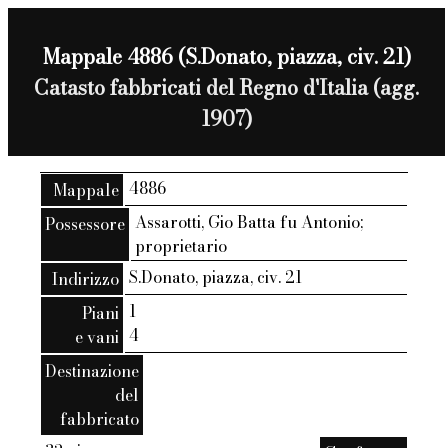
Mappale 4886 (S.Donato, piazza, civ. 21)
Catasto fabbricati del Regno d'Italia (agg.
1907)
4886
Mappale
Assarotti, Gio Batta fu Antonio;
Possessore
proprietario
S.Donato, piazza, civ. 21
Indirizzo
1
Piani
4
e vani
Destinazione
del
fabbricato