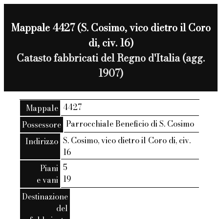
Mappale 4427 (S. Cosimo, vico dietro il Coro
di, civ. 16)
Catasto fabbricati del Regno d'Italia (agg.
1907)
4427
Mappale
Parrocchiale Beneficio di S. Cosimo
Possessore
S. Cosimo, vico dietro il Coro di, civ.
Indirizzo
16
5
Piani
19
e vani
Destinazione
del