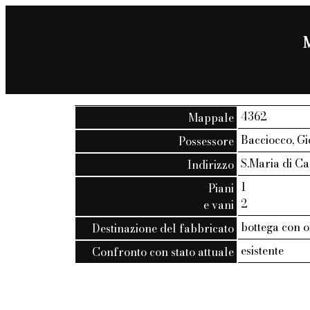
M
4362
Mappale
Bacciocco, Gi
Possessore
S.Maria di Cast
Indirizzo
1
Piani
2
e vani
bottega con o
Destinazione del fabbricato
esistente
Confronto con stato attuale