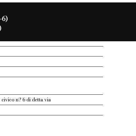
-6)
)
civico n? 6 di detta via