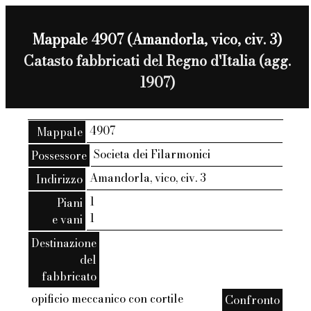
Mappale 4907 (Amandorla, vico, civ. 3)
Catasto fabbricati del Regno d'Italia (agg.
1907)
4907
Mappale
Societa dei Filarmonici
Possessore
Amandorla, vico, civ. 3
Indirizzo
1
Piani
1
e vani
Destinazione
del
fabbricato
opificio meccanico con cortile
Confronto