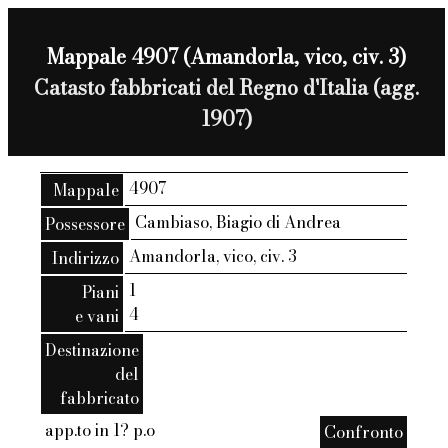
Mappale 4907 (Amandorla, vico, civ. 3)
Catasto fabbricati del Regno d'Italia (agg.
1907)
4907
Mappale
Cambiaso, Biagio di Andrea
Possessore
Amandorla, vico, civ. 3
Indirizzo
1
Piani
4
e vani
Destinazione
del
fabbricato
app.to in 1? p.o
Confronto