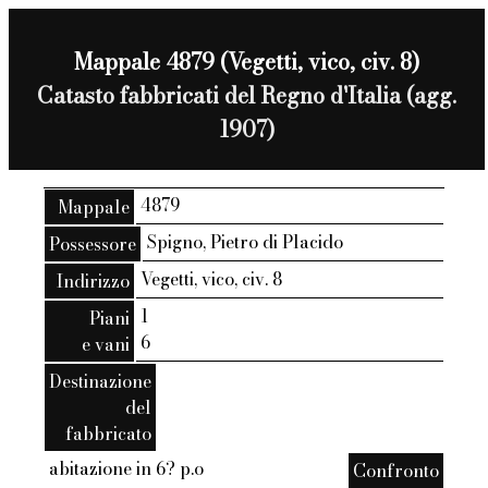
Mappale 4879 (Vegetti, vico, civ. 8)
Catasto fabbricati del Regno d'Italia (agg.
1907)
4879
Mappale
Spigno, Pietro di Placido
Possessore
Vegetti, vico, civ. 8
Indirizzo
1
Piani
6
e vani
Destinazione
del
fabbricato
abitazione in 6? p.o
Confronto