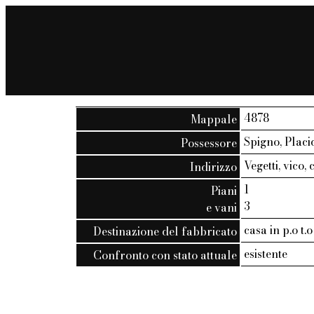
4878
Mappale
Spigno, Placi
Possessore
Vegetti, vico, c
Indirizzo
1
Piani
3
e vani
casa in p.o t
Destinazione del fabbricato
esistente
Confronto con stato attuale