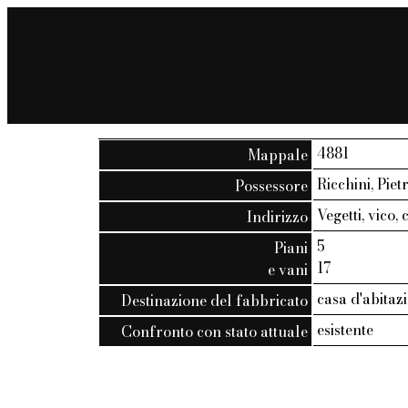
4881
Mappale
Ricchini, Piet
Possessore
Vegetti, vico, 
Indirizzo
5
Piani
17
e vani
casa d'abitazi
Destinazione del fabbricato
esistente
Confronto con stato attuale