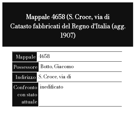
Mappale 4658 (S. Croce, via di
Catasto fabbricati del Regno d'Italia (agg.
1907)
4658
Mappale
Botto, Giacomo
Possessore
S. Croce, via di
Indirizzo
inedificato
Confronto
con stato
attuale