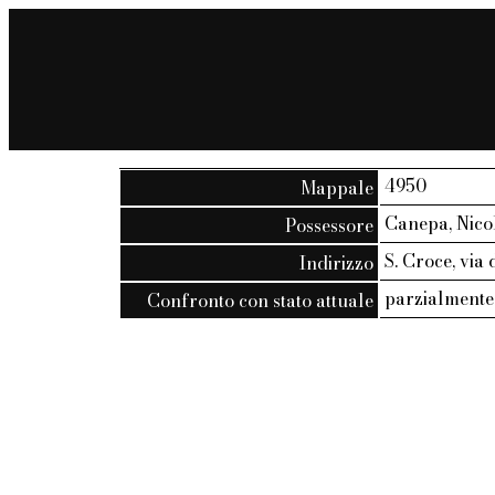
4950
Mappale
Canepa, Nicol
Possessore
S. Croce, via d
Indirizzo
parzialmente 
Confronto con stato attuale