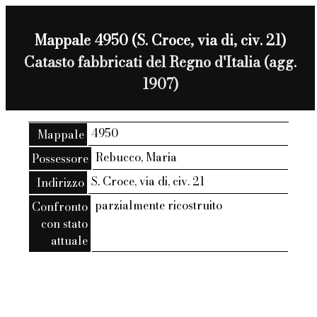
Mappale 4950 (S. Croce, via di, civ. 21)
Catasto fabbricati del Regno d'Italia (agg.
1907)
4950
Mappale
Rebucco, Maria
Possessore
S. Croce, via di, civ. 21
Indirizzo
parzialmente ricostruito
Confronto
con stato
attuale