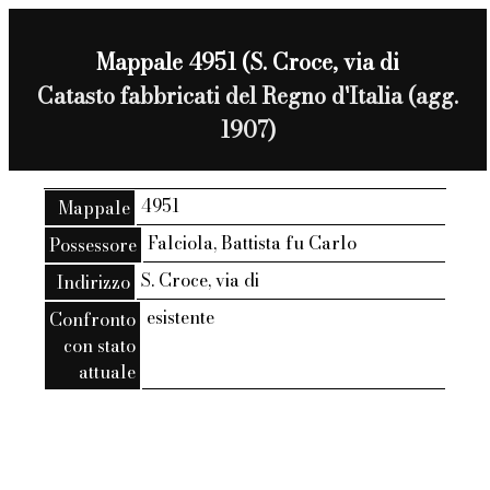
Mappale 4951 (S. Croce, via di
Catasto fabbricati del Regno d'Italia (agg.
1907)
4951
Mappale
Falciola, Battista fu Carlo
Possessore
S. Croce, via di
Indirizzo
esistente
Confronto
con stato
attuale