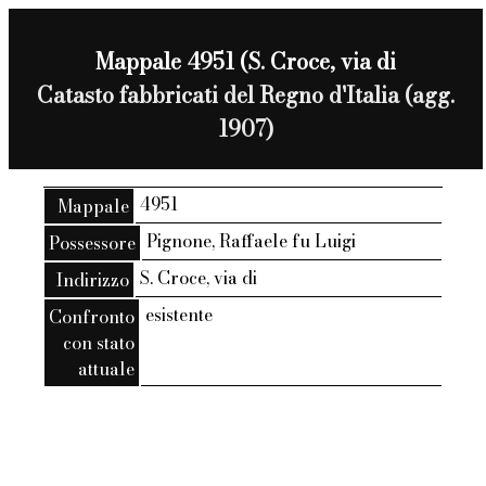
Mappale 4951 (S. Croce, via di
Catasto fabbricati del Regno d'Italia (agg.
1907)
4951
Mappale
Pignone, Raffaele fu Luigi
Possessore
S. Croce, via di
Indirizzo
esistente
Confronto
con stato
attuale