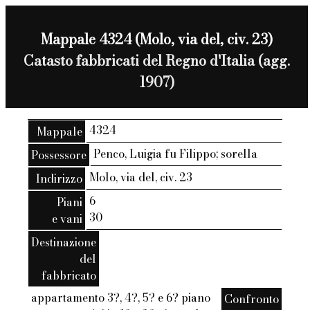
Mappale 4324 (Molo, via del, civ. 23)
Catasto fabbricati del Regno d'Italia (agg.
1907)
4324
Mappale
Penco, Luigia fu Filippo; sorella
Possessore
Molo, via del, civ. 23
Indirizzo
6
Piani
30
e vani
Destinazione
del
fabbricato
appartamento 3?, 4?, 5? e 6? piano
Confronto