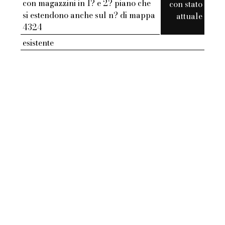
con magazzini in 1? e 2? piano che
con stato
si estendono anche sul n? di mappa
attuale
4324
esistente