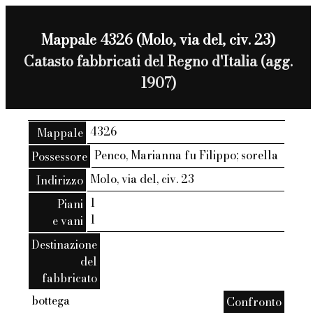
Mappale 4326 (Molo, via del, civ. 23)
Catasto fabbricati del Regno d'Italia (agg.
1907)
4326
Mappale
Penco, Marianna fu Filippo; sorella
Possessore
Molo, via del, civ. 23
Indirizzo
1
Piani
1
e vani
Destinazione
del
fabbricato
bottega
Confronto