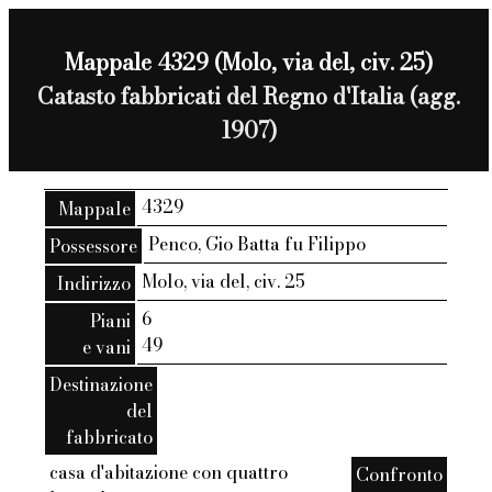
Mappale 4329 (Molo, via del, civ. 25)
Catasto fabbricati del Regno d'Italia (agg.
1907)
4329
Mappale
Penco, Gio Batta fu Filippo
Possessore
Molo, via del, civ. 25
Indirizzo
6
Piani
49
e vani
Destinazione
del
fabbricato
casa d'abitazione con quattro
Confronto