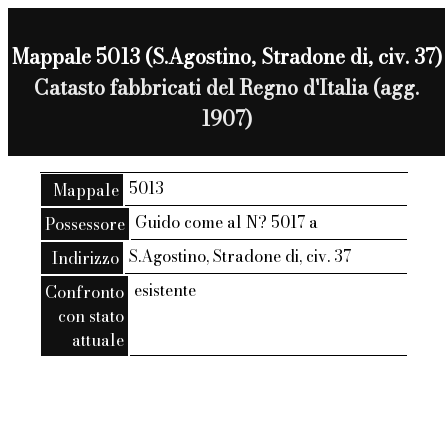
Mappale 5013 (S.Agostino, Stradone di, civ. 37)
Catasto fabbricati del Regno d'Italia (agg.
1907)
5013
Mappale
Guido come al N? 5017 a
Possessore
S.Agostino, Stradone di, civ. 37
Indirizzo
esistente
Confronto
con stato
attuale