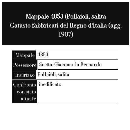
Mappale 4853 (Pollaioli, salita
Catasto fabbricati del Regno d'Italia (agg.
1907)
4853
Mappale
Soetta, Giacomo fu Bernardo
Possessore
Pollaioli, salita
Indirizzo
inedificato
Confronto
con stato
attuale