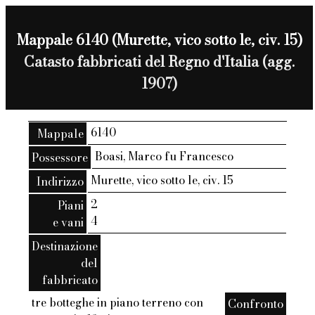
Mappale 6140 (Murette, vico sotto le, civ. 15)
Catasto fabbricati del Regno d'Italia (agg.
1907)
6140
Mappale
Boasi, Marco fu Francesco
Possessore
Murette, vico sotto le, civ. 15
Indirizzo
2
Piani
4
e vani
Destinazione
del
fabbricato
tre botteghe in piano terreno con
Confronto