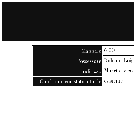
6150
Mappale
Dolcino, Luig
Possessore
Murette, vico 
Indirizzo
esistente
Confronto con stato attuale