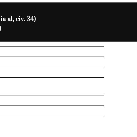
 al, civ. 34)
)