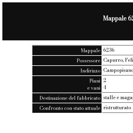
Mappale 62
6236
Mappale
Capurro, Feli
Possessore
Campopisano, 
Indirizzo
2
Piani
4
e vani
stalle e maga
Destinazione del fabbricato
ristrutturato
Confronto con stato attuale