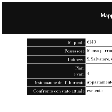
Mappa
6140
Mappale
Mensa parrocc
Possessore
S. Salvatore, 
Indirizzo
1
Piani
4
e vani
appartamento
Destinazione del fabbricato
esistente
Confronto con stato attuale