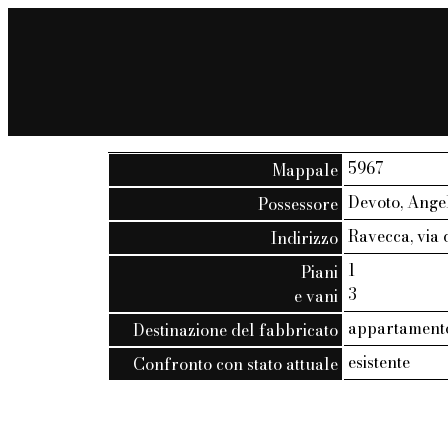
5967
Mappale
Devoto, Angel
Possessore
Ravecca, via d
Indirizzo
1
Piani
3
e vani
appartamento 
Destinazione del fabbricato
esistente
Confronto con stato attuale