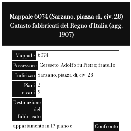
Mappale 6074 (Sarzano, piazza di, civ. 28)
Catasto fabbricati del Regno d'Italia (agg.
1907)
6074
Mappale
Cereseto, Adolfo fu Pietro; fratello
Possessore
Sarzano, piazza di, civ. 28
Indirizzo
2
Piani
9
e vani
Destinazione
del
fabbricato
appartamento in 1? piano e
Confronto