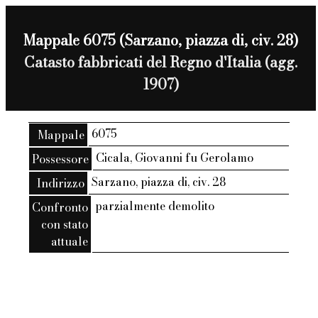
Mappale 6075 (Sarzano, piazza di, civ. 28)
Catasto fabbricati del Regno d'Italia (agg.
1907)
6075
Mappale
Cicala, Giovanni fu Gerolamo
Possessore
Sarzano, piazza di, civ. 28
Indirizzo
parzialmente demolito
Confronto
con stato
attuale