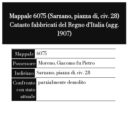
Mappale 6075 (Sarzano, piazza di, civ. 28)
Catasto fabbricati del Regno d'Italia (agg.
1907)
6075
Mappale
Moreno, Giacomo fu Pietro
Possessore
Sarzano, piazza di, civ. 28
Indirizzo
parzialmente demolito
Confronto
con stato
attuale