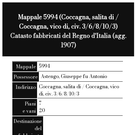
Mappale 5994 (Coccagna, salita di /
Coccagna, vico di, civ. 3/6/8/10/3)
Catasto fabbricati del Regno d'Italia (agg.
1907)
5994
Mappale
Astengo, Giuseppe fu Antonio
Possessore
Coccagna, salita di / Coccagna, vico
Indirizzo
di, civ. 3/6/8/10/3
7
Piani
20
e vani
Destinazione
del