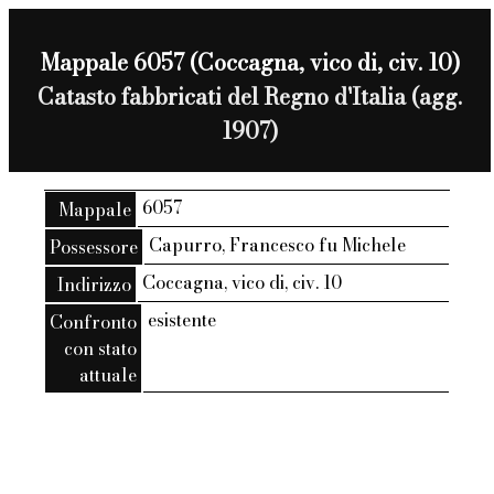
Mappale 6057 (Coccagna, vico di, civ. 10)
Catasto fabbricati del Regno d'Italia (agg.
1907)
6057
Mappale
Capurro, Francesco fu Michele
Possessore
Coccagna, vico di, civ. 10
Indirizzo
esistente
Confronto
con stato
attuale