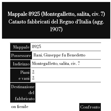
Mappale 8925 (Montegalletto, salita, civ. 7)
Catasto fabbricati del Regno d'Italia (agg.
1907)
8925
Mappale
Rani, Giuseppe fu Benedetto
Possessore
Montegalletto, salita, civ. 7
Indirizzo
2
Piani
2
e vani
Destinazione
del
fabbricato
on fienile
Confronto