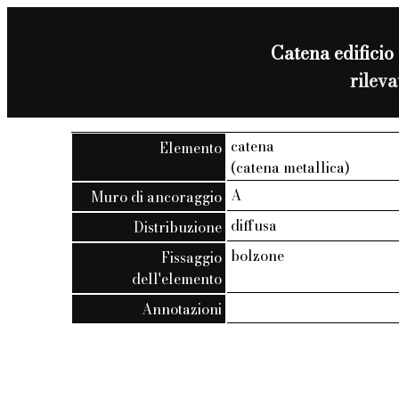
Catena edificio 
rilev
catena
Elemento
(catena metallica)
A
Muro di ancoraggio
diffusa
Distribuzione
bolzone
Fissaggio
dell'elemento
Annotazioni