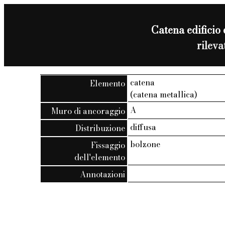
Catena edificio 
rilev
catena
Elemento
(catena metallica)
A
Muro di ancoraggio
diffusa
Distribuzione
bolzone
Fissaggio
dell'elemento
Annotazioni