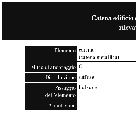
Catena edificio 
rilev
catena
Elemento
(catena metallica)
C
Muro di ancoraggio
diffusa
Distribuzione
bolzone
Fissaggio
dell'elemento
Annotazioni