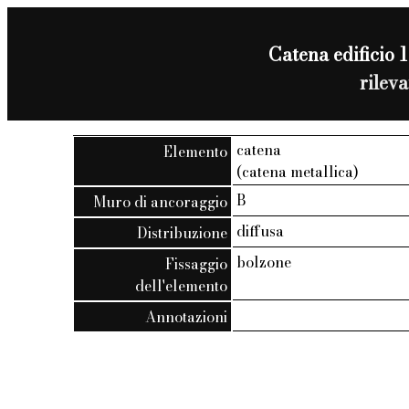
Catena edificio 1
rilev
catena
Elemento
(catena metallica)
B
Muro di ancoraggio
diffusa
Distribuzione
bolzone
Fissaggio
dell'elemento
Annotazioni