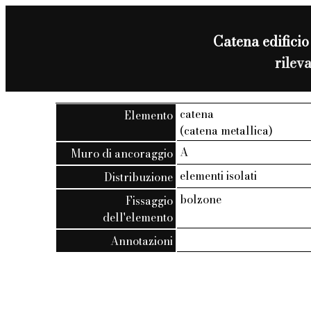
Catena edificio
rilev
catena
Elemento
(catena metallica)
A
Muro di ancoraggio
elementi isolati
Distribuzione
bolzone
Fissaggio
dell'elemento
Annotazioni